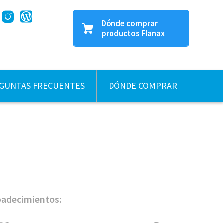
Dónde comprar
productos Flanax
Encuentra tiendas con
Flanax cerca de ti
GUNTAS FRECUENTES
DÓNDE COMPRAR
Compra
en tiendas de
servicio
en línea
 padecimientos: