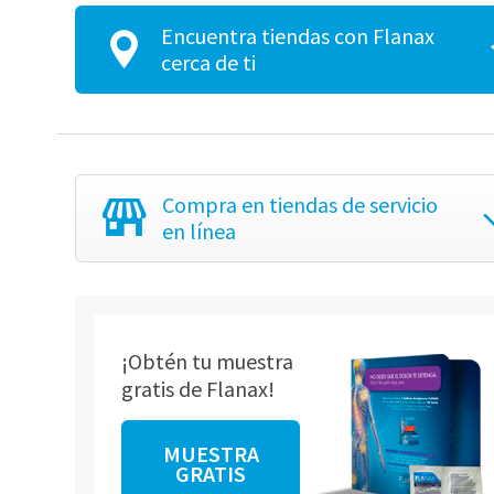
Encuentra tiendas con Flanax
cerca de ti
Compra
en tiendas de servicio
en línea
¡Obtén tu muestra
gratis de Flanax!
MUESTRA
GRATIS