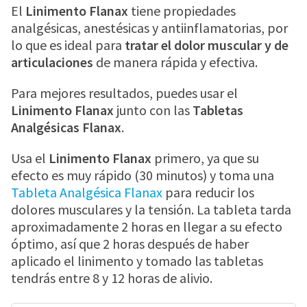
El
Linimento Flanax
tiene propiedades
analgésicas, anestésicas y antiinflamatorias, por
DOLOR DE PIE
lo que es ideal para
tratar el dolor muscular y de
articulaciones
de manera rápida y efectiva.
RESFRIADO
Para mejores resultados, puedes usar el
Linimento Flanax
junto con las
Tabletas
Analgésicas Flanax
.
DOLOR DE GARGANTA
Usa el
Linimento Flanax
primero, ya que su
efecto es muy rápido (30 minutos) y toma una
LARINGITIS
Tableta Analgésica Flanax
para reducir los
dolores musculares y la tensión. La tableta tarda
COVID TEST
aproximadamente 2 horas en llegar a su efecto
óptimo, así que 2 horas después de haber
aplicado el linimento y tomado las tabletas
tendrás entre 8 y 12 horas de alivio.