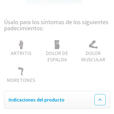
PARCHE PARA MENSTRUACIÓN
CÓLICOS MENSTRUALES
Dónde comprar Flanax
DOLOR DE CABEZA
Encuentra una tienda cerca de ti
Boletín informativo
Úsalo para los síntomas de los siguientes
padecimientos:
DOLORES DENTALES
WALMART
Contáctanos
ARTRITIS
DOLOR DE
DOLOR
DOLOR DE ESPALDA
WALGREENS
ESPALDA
MUSCULAR
FIEBRE
TARGET
MORETONES
DOLOR MUSCULAR
Indicaciones del producto
MORETONES