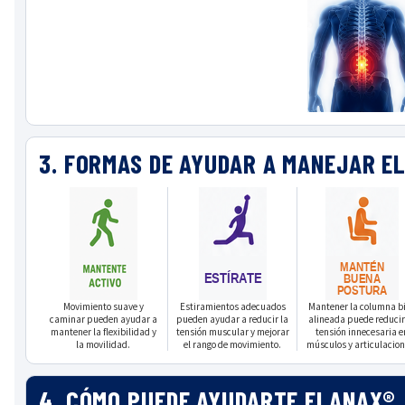
3. FORMAS DE AYUDAR A MANEJAR E
Movimiento suave y
Estiramientos adecuados
Mantener la columna b
caminar pueden ayudar a
pueden ayudar a reducir la
alineada puede reducir
mantener la flexibilidad y
tensión muscular y mejorar
tensión innecesaria e
la movilidad.
el rango de movimiento.
músculos y articulacion
4. CÓMO PUEDE AYUDARTE FLANAX®