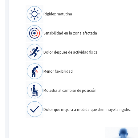
Rigidez matutina
DOLOR DE PIE
Sensibilidad en la zona afectada
RESFRIADO
Dolor después de actividad física
DOLOR DE GARGANTA
Menor flexibilidad
LARINGITIS
Molestia al cambiar de posición
COVID TEST
Dolor que mejora a medida que disminuye la rigidez