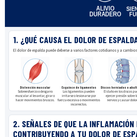
PARCHE PARA MENSTRUACIÓN
CÓLICOS MENSTRUALES
Dónde comprar Flanax
DOLOR DE CABEZA
Encuentra una tienda cerca de ti
Boletín informativo
1. ¿QUÉ CAUSA EL DOLOR DE ESPALD
DOLORES DENTALES
WALMART
Contáctanos
El dolor de espalda puede deberse a varios factores cotidianos y a cambio
DOLOR DE ESPALDA
WALGREENS
FIEBRE
TARGET
Distensión muscular
Esguince de ligamentos
Discos herniados o abul
Sobreesfuerzo o desgarro
Los ligamentos pueden
El daño en los discos p
muscular al levantar, girar o
irritarse o lesionarse por
ejercer presión sobre l
hacer movimientos bruscos.
fuerza excesiva o movimientos
nervios y causar dolor
incorrectos.
DOLOR MUSCULAR
2. SEÑALES DE QUE LA INFLAMACIÓN
MORETONES
CONTRIBUYENDO A TU DOLOR DE ESP