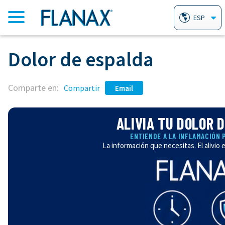
ESP
Dolor de espalda
INICIO
Comparte en:
PRODUCTOS
Compartir
Email
ALIVIA TU DOLOR 
TABLETAS ANALGÉSICAS FLANAX
PADECIMIENTOS / TRATAMIENTOS
ENTIENDE A LA INFLAMACIÓN 
La información que necesitas. El alivio 
LINIMENTO FLANAX
ACIDEZ Y AGRURAS
PORQUÉ FLANAX
PASTILLAS PARA LA GARGANTA
ARTRITIS
PREGUNTAS FRECUENTES
FLANAX