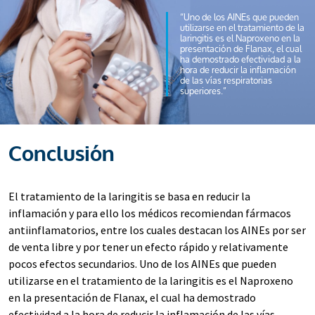
“Uno de los AINEs que pueden
utilizarse en el tratamiento de la
laringitis es el Naproxeno en la
presentación de Flanax, el cual
ha demostrado efectividad a la
hora de reducir la inflamación
de las vías respiratorias
superiores.”
Conclusión
El tratamiento de la laringitis se basa en reducir la
inflamación y para ello los médicos recomiendan fármacos
antiinflamatorios, entre los cuales destacan los AINEs por ser
de venta libre y por tener un efecto rápido y relativamente
pocos efectos secundarios. Uno de los AINEs que pueden
utilizarse en el tratamiento de la laringitis es el Naproxeno
en la presentación de Flanax, el cual ha demostrado
efectividad a la hora de reducir la inflamación de las vías